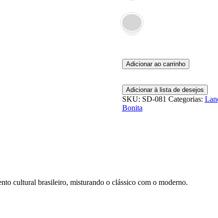
Saída
Adicionar ao carrinho
de
Praia
-
Adicionar à lista de desejos
Tropicália
SKU:
SD-081
Categorias:
Lan
quantidade
Bonita
nto cultural brasileiro, misturando o clássico com o moderno.