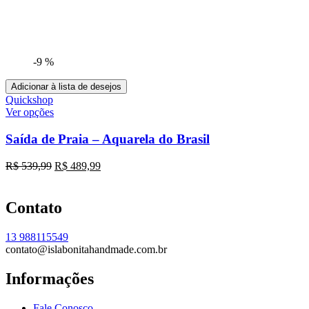
-9 %
Adicionar à lista de desejos
Quickshop
Ver opções
Saída de Praia – Aquarela do Brasil
O
O
R$
539,99
R$
489,99
preço
preço
original
atual
era:
é:
Contato
R$ 539,99.
R$ 489,99.
13 988115549
contato@islabonitahandmade.com.br
Informações
Fale Conosco