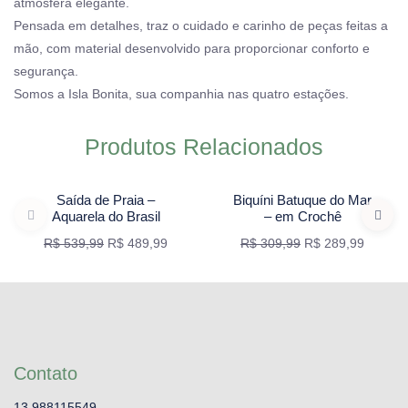
atmosfera elegante.
Pensada em detalhes, traz o cuidado e carinho de peças feitas a
mão, com material desenvolvido para proporcionar conforto e
segurança.
Somos a Isla Bonita, sua companhia nas quatro estações.
Produtos Relacionados
VER OPÇÕES
VER OPÇÕES
-9 %
-6 %
Saída de Praia –
Biquíni Batuque do Mar
Aquarela do Brasil
– em Crochê
R$
539,99
R$
489,99
R$
309,99
R$
289,99
Contato
13 988115549