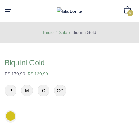
0
Início
Sale
Biquíni Gold
Biquíni Gold
R$
179,99
R$
129,99
P
M
G
GG