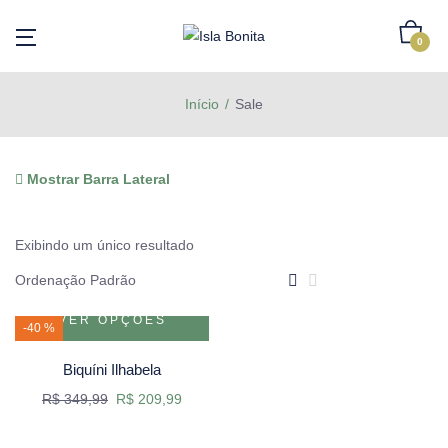
0
Início
Sale
Mostrar Barra Lateral
Exibindo um único resultado
VER OPÇÕES
-40 %
Biquíni Ilhabela
R$
349,99
R$
209,99